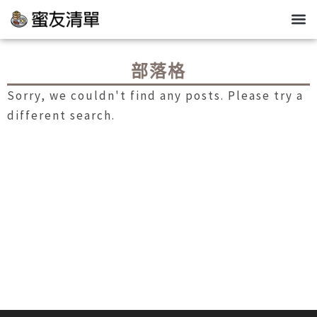
跳
至
關於我
部落格
私密清潔
高效率保養
主
要
部落格
內
Sorry, we couldn't find any posts. Please try a
容
different search.